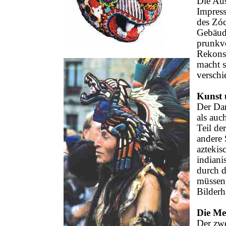
Die Aus
Impress
des Zóc
Gebäude
prunkvo
Rekonst
macht s
verschi
Kunst 
Der Dar
als auc
Teil de
andere 
aztekis
indiani
durch 
müssen,
Bilderh
Die Me
Der zwe