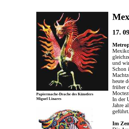
Mex
17. 09
Metrop
Mexiko-
gleichz
und wir
Schon i
Machtz
heute d
früher 
Moctezu
Papiermache-Drache des Künstlers
In der 
Miguel Linares
Jahre a
geführt
Im Zen