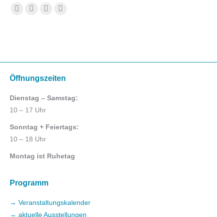
Finden Sie uns auf:
Facebook
YouTube
E-
TripAdvisor
page
page
Mail
page
opens
opens
page
opens
in
in
opens
in
new
new
in
new
window
window
new
window
Öffnungszeiten
window
Dienstag – Samstag:
10 – 17 Uhr
Sonntag + Feiertags:
10 – 18 Uhr
Montag ist Ruhetag
Programm
→ Veranstaltungskalender
→ aktuelle Ausstellungen