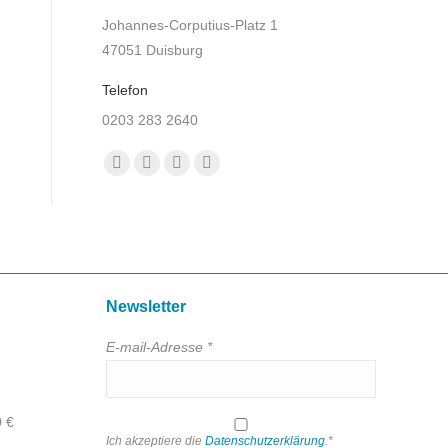
Johannes-Corputius-Platz 1
47051 Duisburg
Telefon
0203 283 2640
Finden Sie uns auf:
Facebook
YouTube
E-
TripAdvisor
page
page
Mail
page
opens
opens
page
opens
in
in
opens
in
new
new
in
new
window
window
new
window
Newsletter
window
E-mail-Adresse *
0 €
Ich akzeptiere die
Datenschutzerklärung
.*