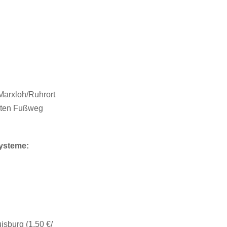
Marxloh/Ruhrort
nuten Fußweg
ysteme:
isburg (1,50 €/