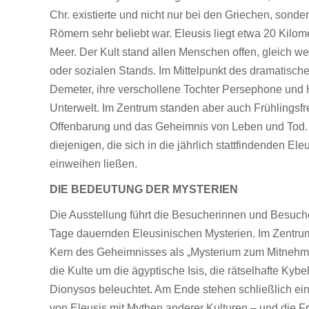
Chr. existierte und nicht nur bei den Griechen, sonde
Römern sehr beliebt war. Eleusis liegt etwa 20 Kilom
Meer. Der Kult stand allen Menschen offen, gleich we
oder sozialen Stands. Im Mittelpunkt des dramatisch
Demeter, ihre verschollene Tochter Persephone und 
Unterwelt. Im Zentrum standen aber auch Frühlingsf
Offenbarung und das Geheimnis von Leben und Tod. 
diejenigen, die sich in die jährlich stattfindenden El
einweihen ließen.
DIE BEDEUTUNG DER MYSTERIEN
Die Ausstellung führt die Besucherinnen und Besuch
Tage dauernden Eleusinischen Mysterien. Im Zentrum
Kern des Geheimnisses als „Mysterium zum Mitnehm
die Kulte um die ägyptische Isis, die rätselhafte Ky
Dionysos beleuchtet. Am Ende stehen schließlich ei
von Eleusis mit Mythen anderer Kulturen – und die 