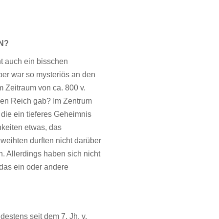
N?
cht auch ein bisschen
er war so mysteriös an den
m Zeitraum von ca. 800 v.
hen Reich gab? Im Zentrum
die ein tieferes Geheimnis
chkeiten etwas, das
weihten durften nicht darüber
 Allerdings haben sich nicht
das ein oder andere
ndestens seit dem 7. Jh. v.