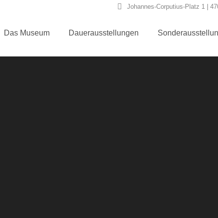
Johannes-Corputius-Platz 1 | 4
Das Museum
Dauerausstellungen
Sonderausstellu