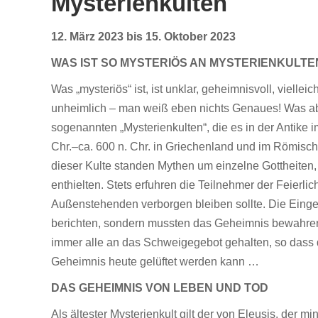
Mysterienkulten
12. März 2023 bis 15. Oktober 2023
WAS IST SO MYSTERIÖS AN MYSTERIENKULTE
Was „mysteriös“ ist, ist unklar, geheimnisvoll, viellei
unheimlich – man weiß eben nichts Genaues! Was ab
sogenannten „Mysterienkulten“, die es in der Antike i
Chr.–ca. 600 n. Chr. in Griechenland und im Römisc
dieser Kulte standen Mythen um einzelne Gottheiten, 
enthielten. Stets erfuhren die Teilnehmer der Feierli
Außenstehenden verborgen bleiben sollte. Die Einge
berichten, sondern mussten das Geheimnis bewahren.
immer alle an das Schweigegebot gehalten, so dass 
Geheimnis heute gelüftet werden kann …
DAS GEHEIMNIS VON LEBEN UND TOD
Als ältester Mysterienkult gilt der von Eleusis, der mi