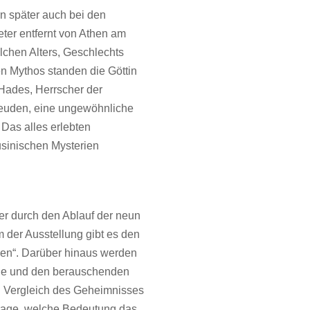
rn später auch bei den
eter entfernt von Athen am
lchen Alters, Geschlechts
en Mythos standen die Göttin
Hades, Herrscher der
reuden, eine ungewöhnliche
Das alles erlebten
eusinischen Mysterien
er durch den Ablauf der neun
 der Ausstellung gibt es den
en“. Darüber hinaus werden
bele und den berauschenden
n Vergleich des Geheimnisses
Frage, welche Bedeutung das