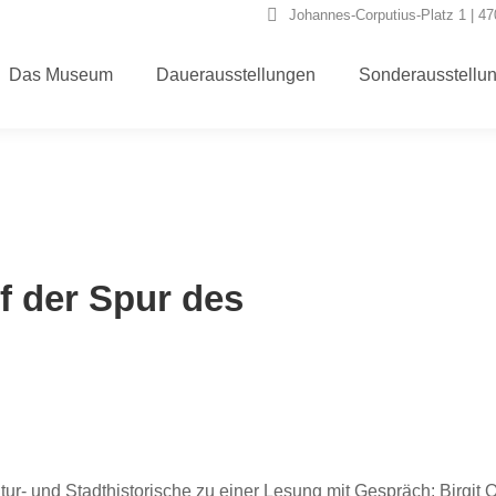
Johannes-Corputius-Platz 1 | 4
Das Museum
Dauerausstellungen
Sonderausstellu
f der Spur des
ur- und Stadthistorische zu einer Lesung mit Gespräch: Birgit O