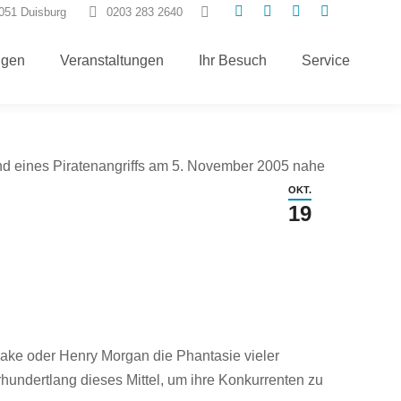
Search:
7051 Duisburg
0203 283 2640
E-
Instagram
Facebook
TripAdvisor
Mail
page
page
page
ngen
Veranstaltungen
Ihr Besuch
Service
page
opens
opens
opens
opens
in
in
in
in
new
new
new
new
window
window
window
window
OKT.
19
Drake oder Henry Morgan die Phantasie vieler
hundertlang dieses Mittel, um ihre Konkurrenten zu