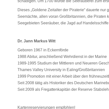
schädigen. Um 1700 wurde die Seeräuberei zum erst
Dieses „Goldene Zeitalter der Piraterie“ dauerte nu
Seemächte, allen voran Großbritannien, die Piraten 
Seegebieten Seeräuber, die Jagd auf Handelsschiff
Dr. Jann Markus Witt
Geboren 1967 in Eckernförde
1988 Abitur, anschließend Wehrdienst in der Marine
1989-1995 Studium der Mittleren und Neueren Geschic
Thames Valley University in Ealing/Großbritannien
1999 Promotion mit einer Arbeit über den frühneuzei
Seit 2008 tätig als Historiker des Deutschen Marin
Seit 2009 als Fregattenkapitän der Reserve Stabsleh
Kartenreservierungen empfohlen!