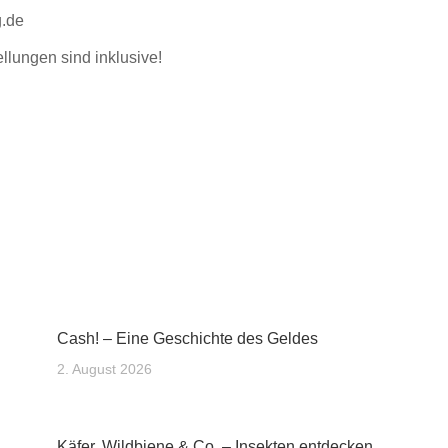
g.de
llungen sind inklusive!
Cash! – Eine Geschichte des Geldes
2. August 2026
Käfer, Wildbiene & Co. – Insekten entdecken