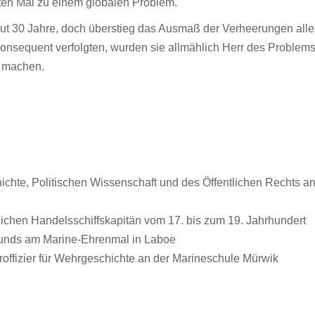
en Mal zu einem globalen Problem.
r gut 30 Jahre, doch überstieg das Ausmaß der Verheerungen all
konsequent verfolgten, wurden sie allmählich Herr des Problems
e machen.
hte, Politischen Wissenschaft und des Öffentlichen Rechts an d
tlichen Handelsschiffskapitän vom 17. bis zum 19. Jahrhundert
ebunds am Marine-Ehrenmal in Laboe
roffizier für Wehrgeschichte an der Marineschule Mürwik