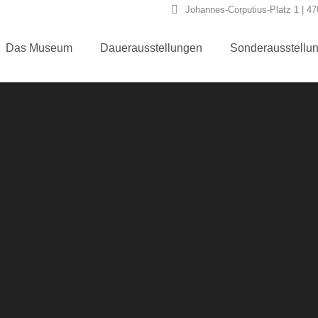
Johannes-Corputius-Platz 1 | 4
Das Museum
Dauerausstellungen
Sonderausstellu