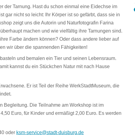
tler der Tarnung. Hast du schon einmal eine Eidechse im
gar nicht so leicht: Ihr Körper ist so gefärbt, dass sie in
op zeigt uns die Autorin und Naturfotografin Farina
berhaupt machen und wie vielfältig ihre Tarnungen sind.
 ihre Farbe ändern können? Oder dass andere lieber auf
en wir über die spannenden Fähigkeiten!
 basteln und bemalen ein Tier und seinen Lebensraum.
 Damit kannst du ein Stückchen Natur mit nach Hause
Erwachsene. Er ist Teil der Reihe WerkStadtMuseum, die
indet.
e in Begleitung. Die Teilnahme am Workshop ist im
 4,50 Euro, für Kinder und ermäßigt 2,00 Euro. Es werden
640 oder
ksm-service@stadt-duisburg.de