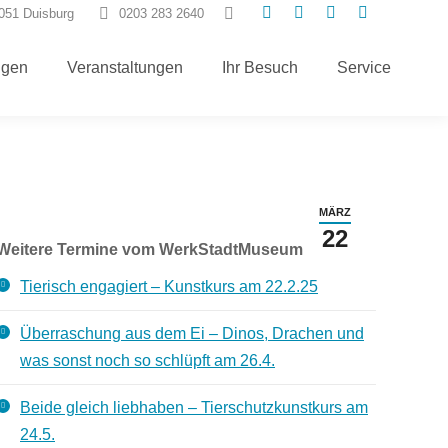
Search:
7051 Duisburg
0203 283 2640
E-
Instagram
Facebook
TripAdvisor
Mail
page
page
page
ngen
Veranstaltungen
Ihr Besuch
Service
page
opens
opens
opens
opens
in
in
in
in
new
new
new
new
window
window
window
window
MÄRZ
22
Weitere Termine vom WerkStadtMuseum
Tierisch engagiert – Kunstkurs am 22.2.25
Überraschung aus dem Ei – Dinos, Drachen und
was sonst noch so schlüpft am 26.4.
Beide gleich liebhaben – Tierschutzkunstkurs am
24.5.