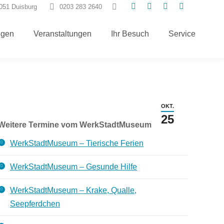
Search:
7051 Duisburg
0203 283 2640
E-
Instagram
Facebook
TripAdvisor
Mail
page
page
page
ngen
Veranstaltungen
Ihr Besuch
Service
page
opens
opens
opens
opens
in
in
in
in
new
new
new
new
window
window
window
window
OKT.
25
Weitere Termine vom WerkStadtMuseum
WerkStadtMuseum – Tierische Ferien
WerkStadtMuseum – Gesunde Hilfe
WerkStadtMuseum – Krake, Qualle,
Seepferdchen