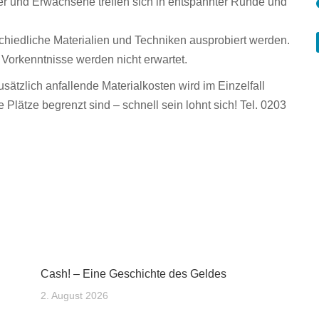
er und Erwachsene treffen sich in entspannter Runde und
chied­liche Materialien und Techniken ausprobiert werden.
Vorkenntnisse werden nicht erwartet.
sätz­lich anfallende Materialkosten wird im Einzelfall
lätze begrenzt sind – schnell sein lohnt sich! Tel. 0203
Cash! – Eine Geschichte des Geldes
2. August 2026