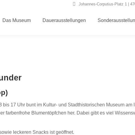
Johannes-Corputius-Platz 1 | 4
Das Museum
Dauerausstellungen
Sonderausstellu
Das Museum
Dauerausstellungen
Sonderausstellu
under
op)
13 bis 17 Uhr bunt im Kultur- und Stadthistorischen Museum am
der farbenfrohe Blumentöpfchen her. Dabei gibt es viel Wissens
owie leckeren Snacks ist geöffnet.