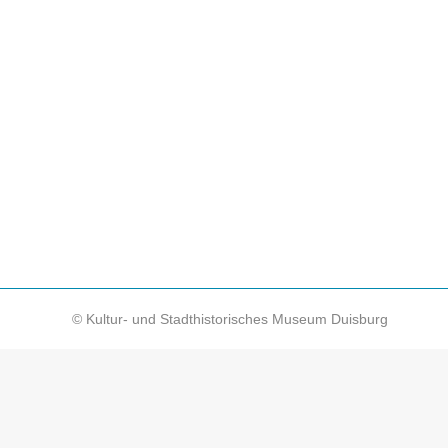
Wilhelmine Krämer: Wie das Schicksa
News
Von
KSM-Redakteur
22. Mai 2025
Wilhelmine Krämer: Wie das Schicksal einer All
Recherchearbeiten zu unserer neuen Sonderausstell
unsere wissenschaftliche Volontärin Kai Ricarda
© Kultur- und Stadthistorisches Museum Duisburg