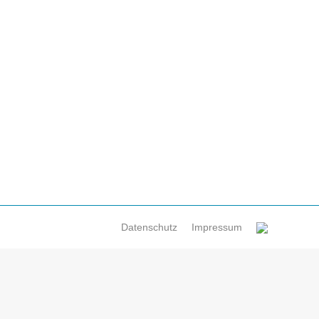
eute ihre Nachfahr*innen bewegt
wegt von Kai Ricarda Reinhoff Während der
teiligten Familien in Duisburg beschäftigt, suchte
rfliegen des Wikipedia-Eintrages zu…
Datenschutz
Impressum