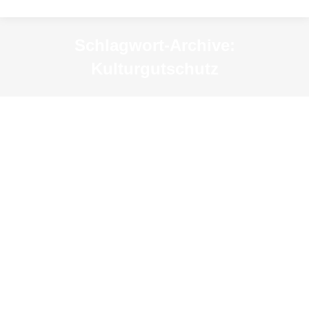
Schlagwort-Archive:
Kulturgutschutz
Katastrophenübung vor dem
Museum
News
Von
KSM-Redakteur
24. August 2022
Vor dem Museum wurde heute ein großer
Container abgeladen, auf dem die Worte
„Kulturgutschutz“ prangen. Der Grund: Am 24. und
25. August findet hier eine Übung des