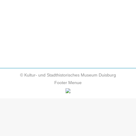
Notfallverbundes statt, an der Kultureinrichtungen
aus ganz NRW teilnehmen. Im Laufe der
Geschichte sind die Bestände von Museen und
Archiven durch Naturkatastrophen regelmäßig
erheblich gemindert oder sogar zerstört…
© Kultur- und Stadthistorisches Museum Duisburg
Footer Menue