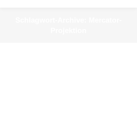
Schlagwort-Archive:
Mercator-
Projektion
Wie die Idee zur Mercator-Projektion
entstand
News
Von
KSM-Redakteur
7. Dezember 2022
Gerhard Mercator verstarb am 2. Dezember 1594
in Duisburg. Dies möchten wir zum Anlass
nehmen, seine – aus heutiger Sicht –
bedeutendste Leistung, nämlich die Erfindung der