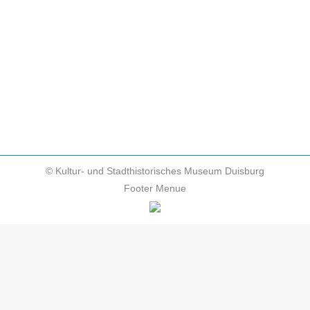
Mercator-Projektion, zu würdigen. Erstmals wurde
durch diese Projektion das sichere Navigieren auf
See möglich. Wie Mercator auf die Idee der
„wachsenden Breiten“ gekommen ist, zeigen
„Mercators Nachbarn“ im…
© Kultur- und Stadthistorisches Museum Duisburg
Footer Menue