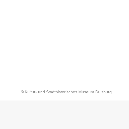
Wetterhäuschen auf der Königstraße
News
Von
KSM-Redakteur
1. Juni 2024
Wetterhäuschen auf der Königstraße Ende des 19.
Wetterhäuschen vor dem Bismarck-Denkmal Vor 125
Die Rede ist von den so genannten Wettersäule
© Kultur- und Stadthistorisches Museum Duisburg