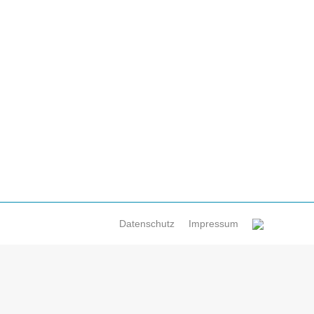
in Zeichen für den Aufbruch in die Moderne.
arckdenkmals. Heute steht dort der Lifesaver.
Datenschutz
Impressum