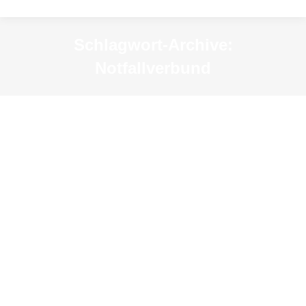
Schlagwort-Archive:
Notfallverbund
Katastrophenübung vor dem
Museum
News
Von
KSM-Redakteur
24. August 2022
Vor dem Museum wurde heute ein großer
Container abgeladen, auf dem die Worte
„Kulturgutschutz“ prangen. Der Grund: Am 24. und
25. August findet hier eine Übung des