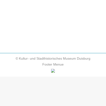
Notfallverbundes statt, an der Kultureinrichtungen
aus ganz NRW teilnehmen. Im Laufe der
Geschichte sind die Bestände von Museen und
Archiven durch Naturkatastrophen regelmäßig
erheblich gemindert oder sogar zerstört…
© Kultur- und Stadthistorisches Museum Duisburg
Footer Menue