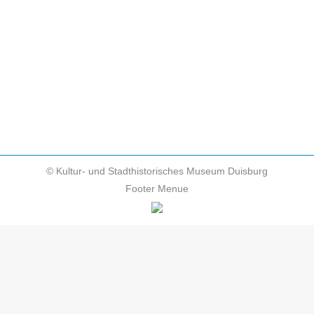
wechselnd in Mehrfamilienhäusern zur Miete,
ermöglichte der älteren Tochter aber den
Schulgeld fordernden Besuch eines Lyzeums und
das Abitur. Es folgte eine Fürsorgeausbildung an
der Wohlfahrtsschule der…
© Kultur- und Stadthistorisches Museum Duisburg
Footer Menue