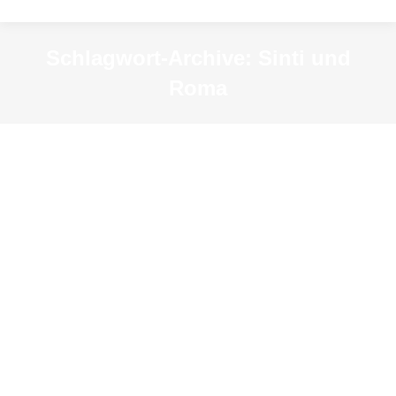
Schlagwort-Archive:
Sinti und
Roma
Anne Pillmann: Doppelte Täterin
News
Von
KSM-Redakteur
9. Februar 2023
Die 1898 in Duisburg-Meiderich geborene
Katholikin Anne Pillmann kam aus klein- und
bildungsbürgerlichen Verhältnissen. Der Vater war
Konrektor, ein Bruder wurde Ingenieur, eine
Schwester Postsekretärin. Die Familie wohnte