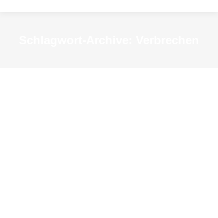
Schlagwort-Archive:
Verbrechen
Duisburger Kriminalpolizei in der NS-
Zeit
News
Von
KSM-Redakteur
12. Januar 2023
Die Kriminalpolizei war neben der
Verwaltungspolizei, die vor allem Aufgaben des
heutigen Ordnungsamtes wahrnahm, und der
Schutzpolizei, eine eigene Abteilung innerhalb