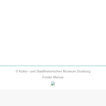
des Präsidiums. Ihre Zuständigkeit umfasste das
gesamte Spektrum der Kriminalität; die
strategische Ausrichtung allerdings verlagerte sich
in der NS-Zeit auf die sogenannte vorbeugende
Verbrechensbekämpfung. Auf der Basis
vermeintlich wissenschaftlicher Grundlagen und
erbbiologischer sowie kulturalistischer…
© Kultur- und Stadthistorisches Museum Duisburg
Footer Menue