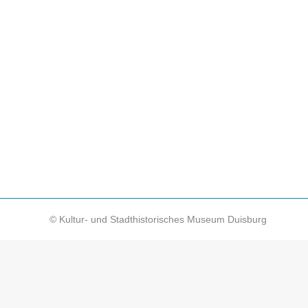
NACH BESTEM WISSEN: MERCATOR
Archiv-Veranstaltungen
Von
resextensa2015
3. No
So 3. November, 15 Uhr
Themenführung durch die Sonderausstellung
Werner Pöhling, Mercators Nachbarn
© Kultur- und Stadthistorisches Museum Duisburg