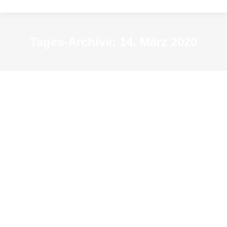
Tages-Archive:
14. März 2020
Abgesagt! „Glück gehabt!“ – Die
Abwehr des Kölner Erzbischofs am
Krekelentag 1445
Archiv-Veranstaltungen
Von
resextensa2015
14. März 2020
Sa 14. März, 14 Uhr und 18 Uhr
Führung mit Mercators Nachbarn