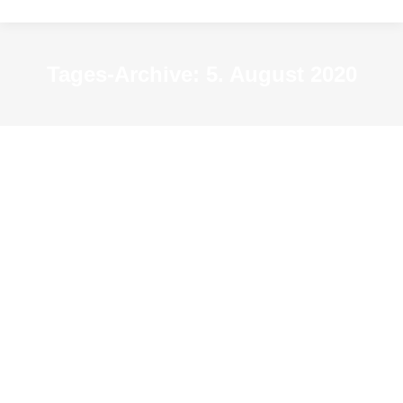
Tages-Archive:
5. August 2020
Graphic Novel zur Ausstellung
„Rassendiagnose: Zigeuner“
News
Von
KSM-Redakteur
5. August 2020
Interview mit dem Künstler Jonas Heidebrecht
über die Graphic Novel zur aktuellen Ausstellung
im Zentrum für Erinnerungskultur, Menschenrechte
und Demokratie in Duisburg.