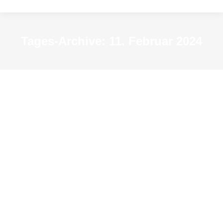
Tages-Archive:
11. Februar 2024
Mercators Azubi? Johannes
Corputius und der erste Stadtplan
von Duisburg
Archiv-Veranstaltungen
Von
resextensa2015
11. Februar 2024
So 11. Februar, 15 Uhr
Führung mit Roland Wolf