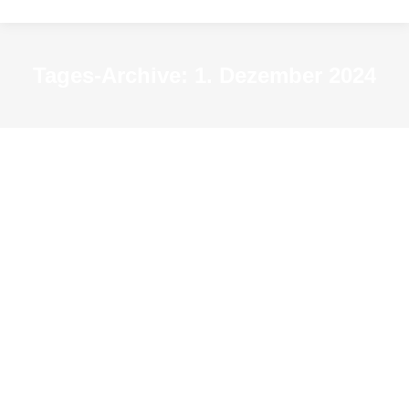
Tages-Archive:
1. Dezember 2024
Wintergäste aus dem hohen Norden
– Vogelkundliche Führung am
Innenhafen
Archiv-Veranstaltungen
Von
resextensa2015
1. Dezember 2024
So 01. Dezember, 11 Uhr
Familien-Außenführung mit Kai Toss