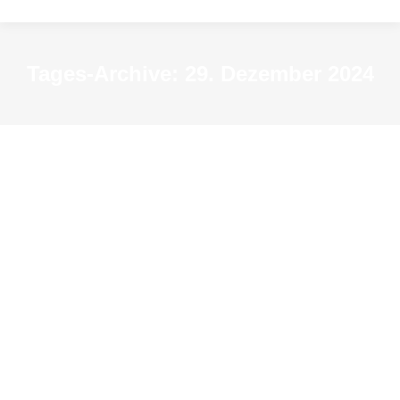
Tages-Archive:
29. Dezember 2024
„Geld aus dem Nichts“ – Cash!
Archiv-Veranstaltungen
Von
resextensa2015
29. Dezember 2024
So 29. Dezember, 15 Uhr
Familienführung mit Harald Küst