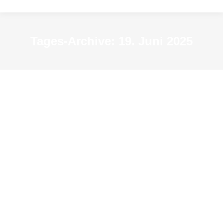
Tages-Archive:
19. Juni 2025
Duisburg – Von der Frankenburg zur
Stadt Montan
Archiv-Veranstaltungen
Von
resextensa2015
19. Juni 2025
So 19. Juni, 15 Uhr
Führung mit Werner Pöhling