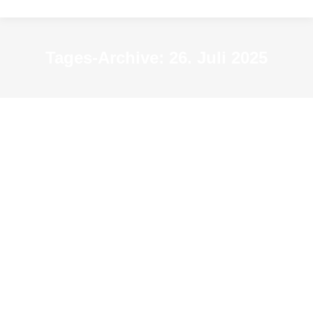
Tages-Archive:
26. Juli 2025
WerkStadtMuseum – Tierische Ferien
Archiv-Veranstaltungen
Von
resextensa2015
26. Juli 2025
4 Kommentare
Sa 26. Juli, 14–16 Uhr
Mit dem Herzen die Welt entdecken mit Eden
Lumaja