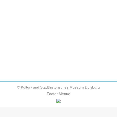
Geldsystem implodierte Von Harald Küst Die
Ausstellung „Cash!“ bringt es auf den Punkt:
Wirtschaftskrisen und Geldentwertung sind kein
Phänomen der Moderne. Wie konnte eine der
stabilsten Weltwährungen der Geschichte,
nämlich das römische Münzsystem, so dramatisch
verkommen? Die Spurensuche führt zu einer
verhängnisvollen…
© Kultur- und Stadthistorisches Museum Duisburg
Footer Menue