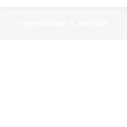
Tages-Archive:
9. Juni 2026
Die dunkle Seite der Macht des
Geldes: Der schleichende Kollaps:
Wie das römische Geldsystem
implodierte
News
Von
KSM-Redakteur
9. Juni 2026
Die dunkle Seite der Macht des Geldes Der
schleichende Kollaps: Wie das römische