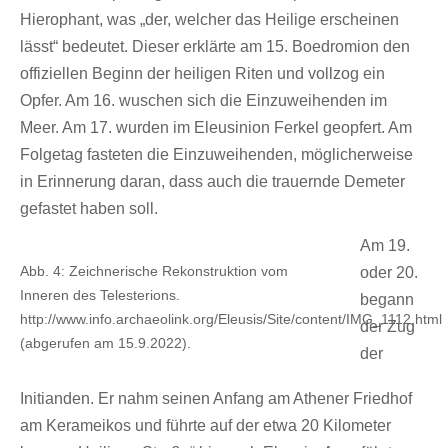
Hierophant, was „der, welcher das Heilige erscheinen
lässt“ bedeutet. Dieser erklärte am 15. Boedromion den
offiziellen Beginn der heiligen Riten und vollzog ein
Opfer. Am 16. wuschen sich die Einzuweihenden im
Meer. Am 17. wurden im Eleusinion Ferkel geopfert. Am
Folgetag fasteten die Einzuweihenden, möglicherweise
in Erinnerung daran, dass auch die trauernde Demeter
gefastet haben soll.
Am 19.
Abb. 4: Zeichnerische Rekonstruktion vom
oder 20.
Inneren des Telesterions.
begann
http://www.info.archaeolink.org/Eleusis/Site/content/IMG_1112.html
der Zug
(abgerufen am 15.9.2022).
der
Initianden. Er nahm seinen Anfang am Athener Friedhof
am Kerameikos und führte auf der etwa 20 Kilometer