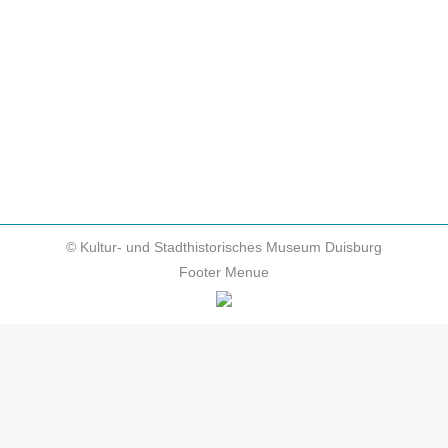
Workshop ein. In der Duisburger DUCKOMENTA
tummeln sich viele „entengesichtige“ Vertreter aus
Kultur und Geschichte, deren Verwandtschaft mit
Donald und anderen bekannten Bewohnern
Entenhausens nicht zu übersehen ist.…
© Kultur- und Stadthistorisches Museum Duisburg
Footer Menue