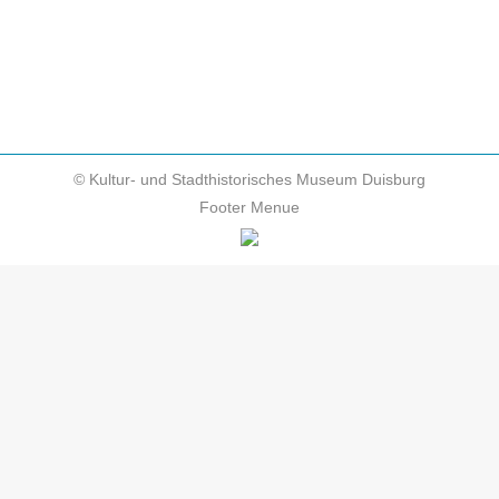
Kleve
Szenische Lesung, Mercators Nachbarn
© Kultur- und Stadthistorisches Museum Duisburg
Footer Menue