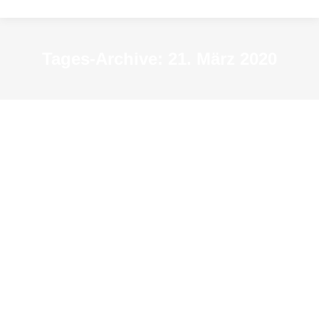
Tages-Archive:
21. März 2020
Abgesagt! „Glück gehabt?“ – Die
Heirat der Anna von Kleve mit
Heinrich VIII
Archiv-Veranstaltungen
Von
resextensa2015
21. März 2020
Sa 21. März, 14 Uhr
Präsentation einer neuen Szene zu Anna von