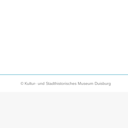
Duisburgs Kontakte in die Welt II –
News
Von
KSM-Redakteur
14. Februar 2022
Die Ausstellung über Duisburgs Kontakte in alle W
Zeit, einen weiteren Blick „hinter die Kulissen“ 
© Kultur- und Stadthistorisches Museum Duisburg