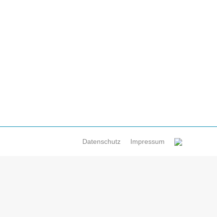
adt zu China im Vordergrund stehen.
Datenschutz
Impressum