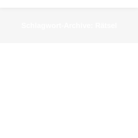
Schlagwort-Archive:
Rätsel
Das Ende der Welt auf dem
Schillerplatz?
News
Von
KSM-Redakteur
24. Januar 2025
Das Ende der Welt auf dem Schillerplatz?
Aufregung im Wasserviertel Anno 1926! von
Harald Küst „Von Anwohnern des Schillerplatzes
wird uns geschrieben: Eine eigenartige