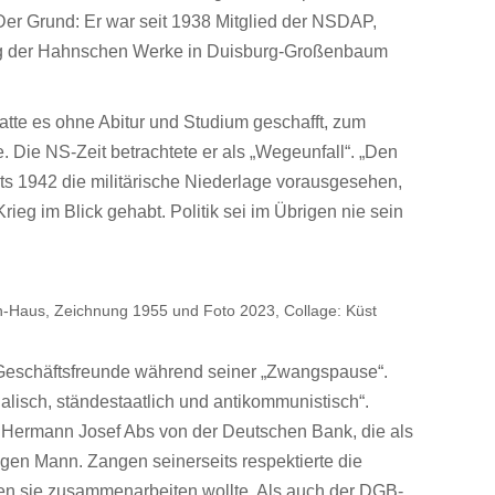
 Der Grund: Er war seit 1938 Mitglied der NSDAP,
rung der Hahnschen Werke in Duisburg-Großenbaum
atte es ohne Abitur und Studium geschafft, zum
Die NS-Zeit betrachtete er als „Wegeunfall“. „Den
its 1942 die militärische Niederlage vorausgesehen,
g im Blick gehabt. Politik sei im Übrigen nie sein
Haus, Zeichnung 1955 und Foto 2023, Collage: Küst
 Geschäftsfreunde während seiner „Zwangspause“.
lisch, ständestaatlich und antikommunistisch“.
zu Hermann Josef Abs von der Deutschen Bank, die als
igen Mann. Zangen seinerseits respektierte die
nen sie zusammenarbeiten wollte. Als auch der DGB-