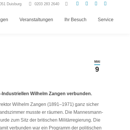
Search:
7051 Duisburg
0203 283 2640
E-
Instagram
Facebook
TripAdvisor
Mail
page
page
page
ngen
Veranstaltungen
Ihr Besuch
Service
page
opens
opens
opens
opens
in
in
in
in
new
new
new
new
window
window
window
window
MAI
9
-Industriellen Wilhelm Zangen verbunden.
ektor Wilhelm Zangen (1891–1971) ganz sicher
standszimmer musste er räumen. Die Mannesmann-
de zum Sitz der britischen Militärregierung. Die
mit verbunden war ein Programm der politischen