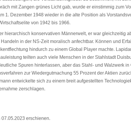
räch mit Zangen grünes Licht gab, wurde er einstimmig zum 
1. Dezember 1948 wieder in die alte Position als Vorstandsvo
Wirtschaftselite von 1942 bis 1966.
r hierarchisch konservativen Männerwelt, er war gleichzeitig a
 Handeln in der NS-Zeit moralisch anfechtbar. Können und Erfa
ckentflechtung hindurch zu einem Global Player machte. Lapida
auleistung teilten auch viele Menschen in der Stahlstadt Duisb
eutliche Spuren hinterlassen, aber das Stahl- und Walzwerk 
nsverfahren zur Wiedergutmachung 55 Prozent der Aktien zurüc
 entwickelte sich zu einem breit aufgestellten Technologiek
ernahme zerschlagen.
m 07.05.2023 erschienen.