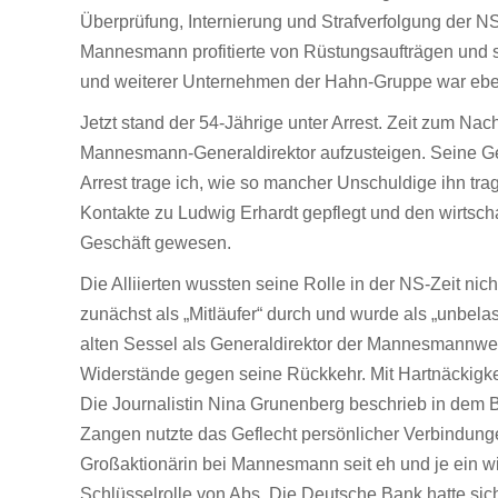
Überprüfung, Internierung und Strafverfolgung der NS
Mannesmann profitierte von Rüstungsaufträgen und 
und weiterer Unternehmen der Hahn-Gruppe war ebe
Jetzt stand der 54-Jährige unter Arrest. Zeit zum Na
Mannesmann-Generaldirektor aufzusteigen. Seine Geda
Arrest trage ich, wie so mancher Unschuldige ihn tra
Kontakte zu Ludwig Erhardt gepflegt und den wirtsc
Geschäft gewesen.
Die Alliierten wussten seine Rolle in der NS-Zeit nic
zunächst als „Mitläufer“ durch und wurde als „unbelas
alten Sessel als Generaldirektor der Mannesmannwer
Widerstände gegen seine Rückkehr. Mit Hartnäckigke
Die Journalistin Nina Grunenberg beschrieb in dem B
Zangen nutzte das Geflecht persönlicher Verbindunge
Großaktionärin bei Mannesmann seit eh und je ein wic
Schlüsselrolle von Abs. Die Deutsche Bank hatte si