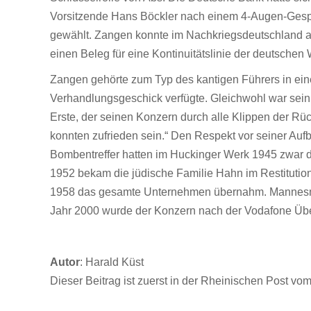
Vorsitzende Hans Böckler nach einem 4-Augen-Gesp
gewählt. Zangen konnte im Nachkriegsdeutschland am 
einen Beleg für eine Kontinuitätslinie der deutschen 
Zangen gehörte zum Typ des kantigen Führers in eine
Verhandlungsgeschick verfügte. Gleichwohl war sein
Erste, der seinen Konzern durch alle Klippen der Rü
konnten zufrieden sein.“ Den Respekt vor seiner Aufb
Bombentreffer hatten im Huckinger Werk 1945 zwar d
1952 bekam die jüdische Familie Hahn im Restitutio
1958 das gesamte Unternehmen übernahm. Mannesmann
Jahr 2000 wurde der Konzern nach der Vodafone Üb
Autor
: Harald Küst
Dieser Beitrag ist zuerst in der Rheinischen Post vo