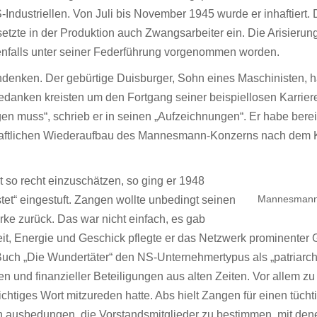
-Industriellen. Von Juli bis November 1945 wurde er inhaftiert.
setzte in der Produktion auch Zwangsarbeiter ein. Die Arisie
nfalls unter seiner Federführung vorgenommen worden.
chdenken. Der gebürtige Duisburger, Sohn eines Maschinisten, h
nken kreisten um den Fortgang seiner beispiellosen Karriere. 
gen muss“, schrieb er in seinen „Aufzeichnungen“. Er habe bere
haftlichen Wiederaufbau des Mannesmann-Konzerns nach dem Krie
ht so recht einzuschätzen, so ging er 1948
Mannesmann-
tet“ eingestuft. Zangen wollte unbedingt seinen
ke zurück. Das war nicht einfach, es gab
it, Energie und Geschick pflegte er das Netzwerk prominenter
uch „Die Wundertäter“ den NS-Unternehmertypus als „patriarcha
n und finanzieller Beteiligungen aus alten Zeiten. Vor allem 
htiges Wort mitzureden hatte. Abs hielt Zangen für einen tücht
ch ausbedungen, die Vorstandsmitglieder zu bestimmen, mit de