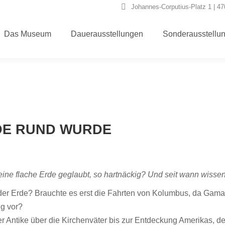
Johannes-Corputius-Platz 1 | 4
Das Museum
Dauerausstellungen
Sonderausstellu
RDE RUND WURDE
ine flache Erde geglaubt, so hartnäckig? Und seit wann wissen w
der Erde?
Brauchte es erst die Fahrten von Kolumbus, da Gam
ng
vor?
r Antike über die Kirchenväter bis zur
Entdeckung Amerikas, dec