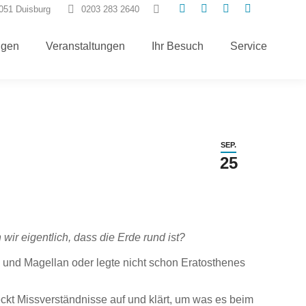
Search:
7051 Duisburg
0203 283 2640
E-
Instagram
Facebook
TripAdvisor
Mail
page
page
page
ngen
Veranstaltungen
Ihr Besuch
Service
page
opens
opens
opens
opens
in
in
in
in
new
new
new
new
window
window
window
window
SEP.
25
ir eigentlich, dass die Erde rund ist?
a und
Magellan oder legte nicht schon Eratosthenes
kt Missverständnisse auf und klärt, um was es beim