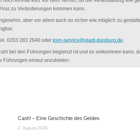
ch noch einmal kurz vor dem Termin, ob die Veranstaltung wie ge
irus zu Veränderungen kommen kann.
angenehm, aber vor allem auch so sicher wie möglich zu gesta
ngbar.
 Tel. 0203 283 2640 oder
ksm-service@stadt-duisburg.de
.
nzahl bei den Führungen begrenzt ist und es vorkommen kann, d
hte Führungen erneut anzubieten.
Cash! – Eine Geschichte des Geldes
2. August 2026